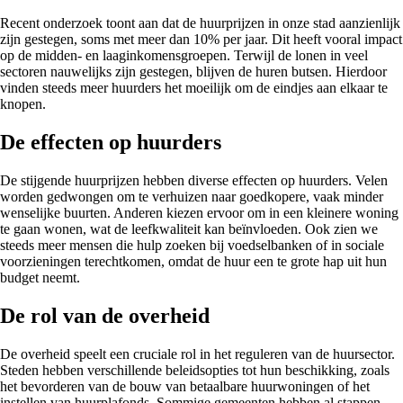
Recent onderzoek toont aan dat de huurprijzen in onze stad aanzienlijk
zijn gestegen, soms met meer dan 10% per jaar. Dit heeft vooral impact
op de midden- en laaginkomensgroepen. Terwijl de lonen in veel
sectoren nauwelijks zijn gestegen, blijven de huren butsen. Hierdoor
vinden steeds meer huurders het moeilijk om de eindjes aan elkaar te
knopen.
De effecten op huurders
De stijgende huurprijzen hebben diverse effecten op huurders. Velen
worden gedwongen om te verhuizen naar goedkopere, vaak minder
wenselijke buurten. Anderen kiezen ervoor om in een kleinere woning
te gaan wonen, wat de leefkwaliteit kan beïnvloeden. Ook zien we
steeds meer mensen die hulp zoeken bij voedselbanken of in sociale
voorzieningen terechtkomen, omdat de huur een te grote hap uit hun
budget neemt.
De rol van de overheid
De overheid speelt een cruciale rol in het reguleren van de huursector.
Steden hebben verschillende beleidsopties tot hun beschikking, zoals
het bevorderen van de bouw van betaalbare huurwoningen of het
instellen van huurplafonds. Sommige gemeenten hebben al stappen